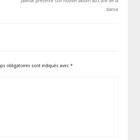
Jawhar présente son nouvel album au Café de la
danse
ps obligatoires sont indiqués avec
*