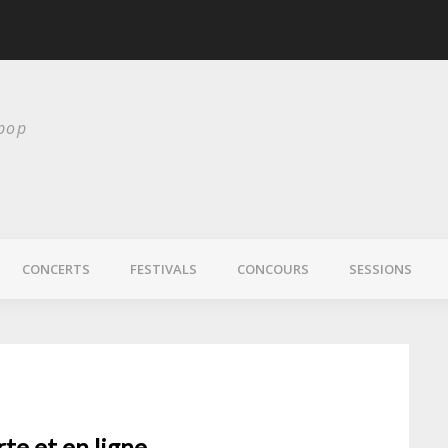
scurité
Laura Veirs bientôt
 pop
CONCERTS
FESTIVALS
CONCOURS
SESSIONS
te et en ligne