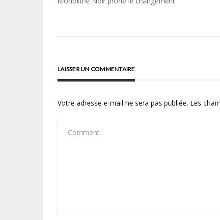
Navigation
Monolithe Noir prône le changement
de
l’article
LAISSER UN COMMENTAIRE
Votre adresse e-mail ne sera pas publiée.
Les cham