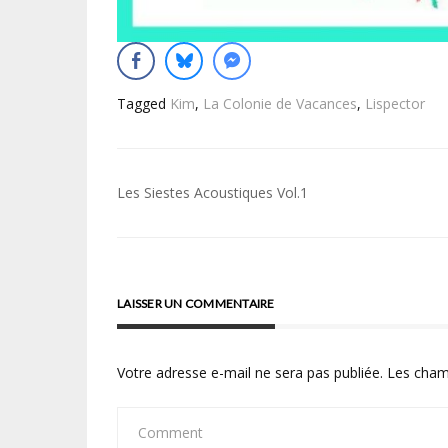
Tagged
Kim
,
La Colonie de Vacances
,
Lispector
Navigation
Les Siestes Acoustiques Vol.1
de
l’article
LAISSER UN COMMENTAIRE
Votre adresse e-mail ne sera pas publiée.
Les cham