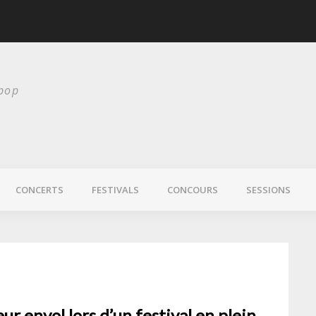
scurité
Laura Veirs bientôt
 pop
CONCERTS
FESTIVALS
CONCOURS
SESSIONS
ur envol lors d’un festival en plein