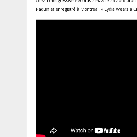
chez Transgressive Records / PIAS le 26 août proch
Paquin et enregistré à Montreal, « Lydia Wears a Cr