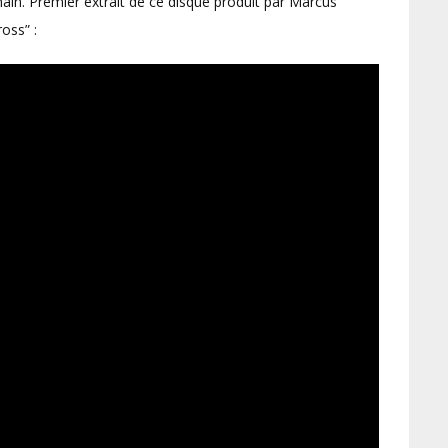
ain. Premier extrait de ce disque produit par Marcus
oss” :