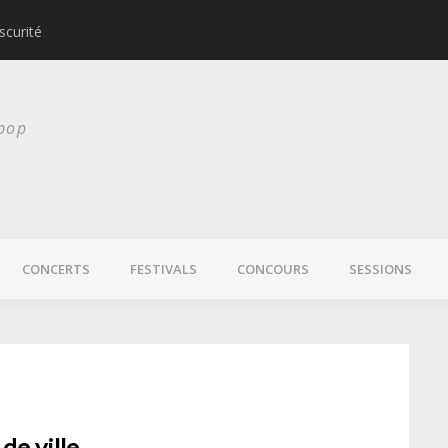
scurité
Laura Veirs bientôt
 pop
CONCERTS
FESTIVALS
CONCOURS
SESSIONS
de ville