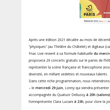
Après une édition 2021 décalée au mois de décemb
“physiques” (au Théâtre du Châtelet) et digitaux (capt
Fnac Live revient à sa formule habituelle
du mercre
proposera 29 concerts gratuits sur le parvis de l’hôt
représenter la scène française et francophone (es
diversité, en mêlant vedettes et nouveaux talents.
Dans cette riche programmation, nous retiendrons 
– le
mercredi 29 juin
, Lonny qui viendra présente
accompagnée du Quatuor Debussy
à 20h (salons)
l’omniprésente Clara Luciani
à 23h
, pour clore la