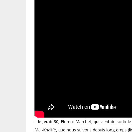
– le
jeudi 30,
Florent Marchet, qui vient de sortir l
Mal-Khalifé, que nous suivons depuis longtemps (li