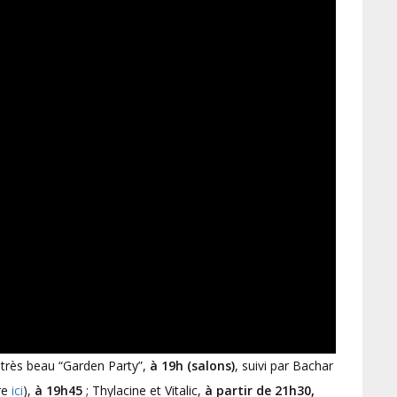
e très beau “Garden Party”,
à 19h (salons)
, suivi par Bachar
re
ici
),
à 19h45
; Thylacine et Vitalic,
à partir de 21h30,