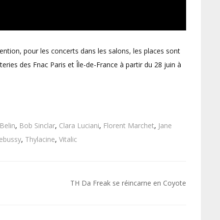
tention, pour les concerts dans les salons, les places sont
teries des Fnac Paris et Île-de-France à partir du 28 juin à
Belin
,
Bob Sinclar
,
Clara Luciani
,
Florent Marchet
,
Jane
ebussy
,
Thylacine
,
Vitalic
TH Da Freak se réincarne en Coyote