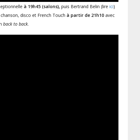
ceptionnelle
à 19h45 (salons),
puis Bertrand Belin (lire
ici
)
e chanson, disco et French Touch
à partir de 21h10
avec
en
back to back
.