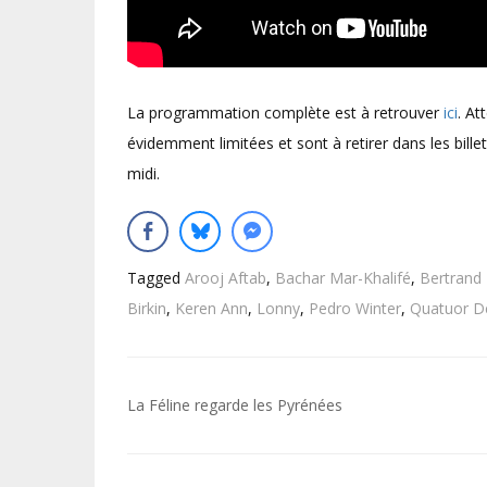
La programmation complète est à retrouver
ici
. At
évidemment limitées et sont à retirer dans les billet
midi.
Tagged
Arooj Aftab
,
Bachar Mar-Khalifé
,
Bertrand 
Birkin
,
Keren Ann
,
Lonny
,
Pedro Winter
,
Quatuor D
Navigation
La Féline regarde les Pyrénées
de
l’article