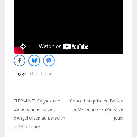
Tagged
Ottis Cœur
Navigation
[TERMINÉ] Gagnez une
Concert surprise de Beck à
de
place pour le concert
la Maroquinerie (Paris) ce
d’Angel Olsen au Bataclan
jeudi
l’article
le 14 octobre