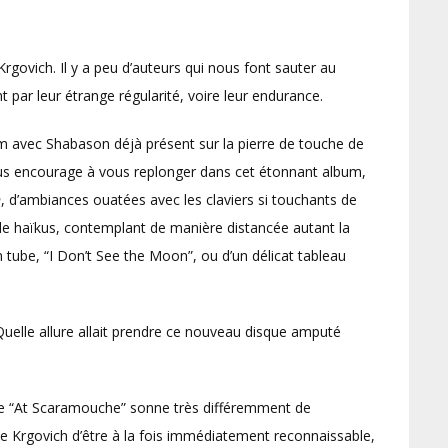
rgovich. Il y a peu d’auteurs qui nous font sauter au
 par leur étrange régularité, voire leur endurance.
um avec Shabason déjà présent sur la pierre de touche de
ous encourage à vous replonger dans cet étonnant album,
n
, d’ambiances ouatées avec les claviers si touchants de
 de haïkus, contemplant de manière distancée autant la
n tube, “I Don’t See the Moon”, ou d’un délicat tableau
Quelle allure allait prendre ce nouveau disque amputé
ce “At Scaramouche” sonne très différemment de
 de Krgovich d’être à la fois immédiatement reconnaissable,