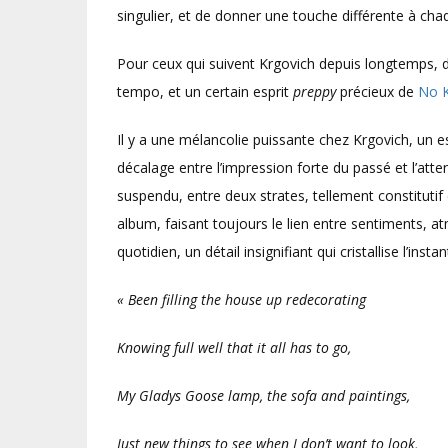
singulier, et de donner une touche différente à ch
Pour ceux qui suivent Krgovich depuis longtemps, d
tempo, et un certain esprit
preppy
précieux de
No K
Il y a une mélancolie puissante chez Krgovich, un es
décalage entre l’impression forte du passé et l’att
suspendu, entre deux strates, tellement constitutif
album, faisant toujours le lien entre sentiments, 
quotidien, un détail insignifiant qui cristallise l’instan
«
Been filling the house up redecorating
Knowing full well that it all has to go,
My Gladys Goose lamp, the sofa and paintings,
Just new things to see when I don’t want to look,