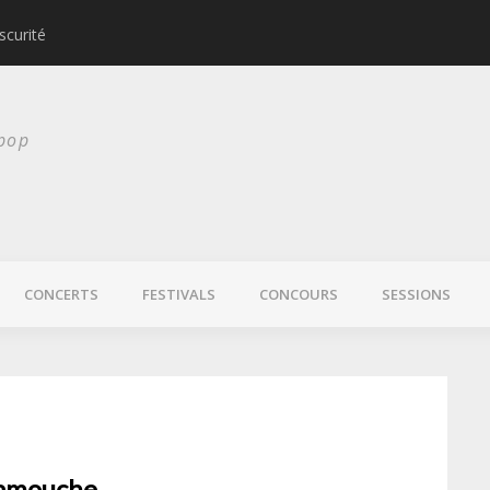
scurité
Laura Veirs bientôt
 pop
CONCERTS
FESTIVALS
CONCOURS
SESSIONS
ramouche