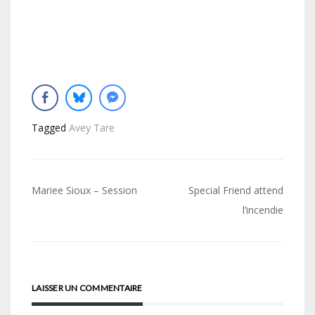
Tagged
Avey Tare
Navigation
Mariee Sioux – Session
Special Friend attend
de
l’incendie
l’article
LAISSER UN COMMENTAIRE