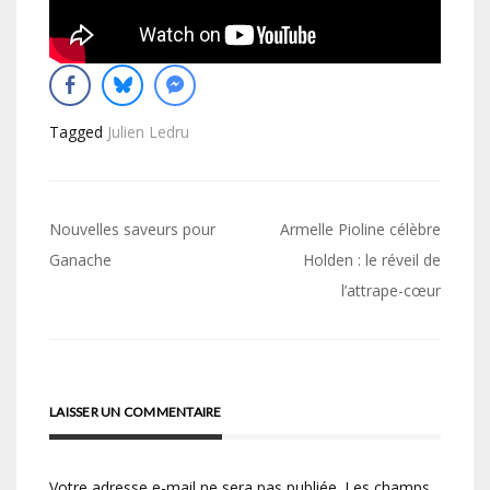
Tagged
Julien Ledru
Navigation
Nouvelles saveurs pour
Armelle Pioline célèbre
de
Ganache
Holden : le réveil de
l’attrape-cœur
l’article
LAISSER UN COMMENTAIRE
Votre adresse e-mail ne sera pas publiée.
Les champs