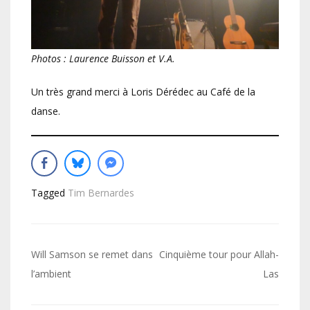
Photos : Laurence Buisson et V.A.
Un très grand merci à Loris Dérédec au Café de la
danse.
Tagged
Tim Bernardes
Navigation
Will Samson se remet dans
Cinquième tour pour Allah-
de
l’ambient
Las
l’article