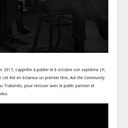
is 2017, s’apprête à publier le 6 octobre son septième LP,
e cet été en éclaireur un premier titre,
Ask the Community
.
u Trabendo, pour renouer avec le public parisien et
ndus.