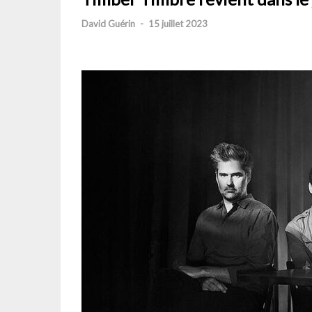
David Guérin
-
15 juillet 2023