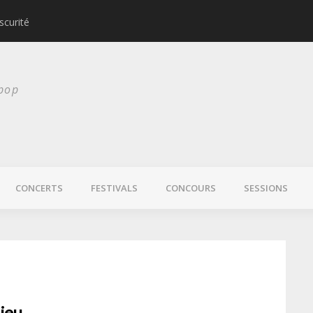
scurité
Laura Veirs bientôt
 pop
CONCERTS
FESTIVALS
CONCOURS
SESSIONS
jeu