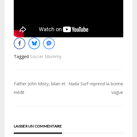
Tagged
Soccer Mommy
Navigation
Father John Misty, bilan et
Nada Surf reprend la bonne
de
inédit
vague
l’article
LAISSER UN COMMENTAIRE