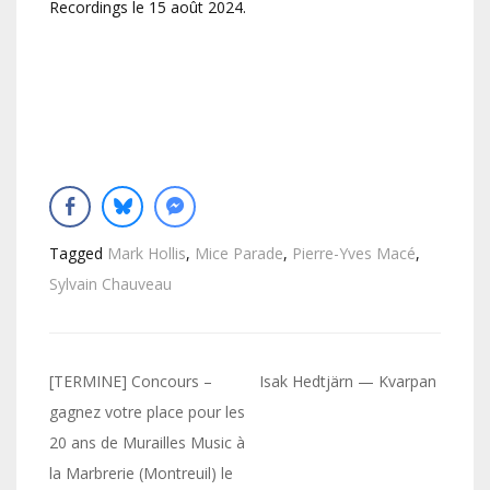
Recordings le 15 août 2024.
Tagged
Mark Hollis
,
Mice Parade
,
Pierre-Yves Macé
,
Sylvain Chauveau
Navigation
[TERMINE] Concours –
Isak Hedtjärn — Kvarpan
de
gagnez votre place pour les
20 ans de Murailles Music à
l’article
la Marbrerie (Montreuil) le