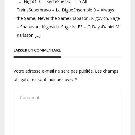
[…] Night1=0 – SecteShellac – To All
TrainsSuperbravo – La DigueEnsemble 0 – Always
the Same, Never the SameShabason, Krgovich, Sage
– Shabason, Krgovich, Sage NLF3 – O DaysDaniel M
Karlsson […]
LAISSER UN COMMENTAIRE
Votre adresse e-mail ne sera pas publiée.
Les champs
obligatoires sont indiqués avec
*