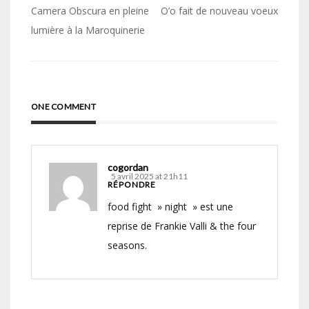
Navigation
Camera Obscura en pleine
O’o fait de nouveau voeux
de
lumière à la Maroquinerie
l’article
ONE COMMENT
cogordan
5 avril 2025 at 21h11
RÉPONDRE
food fight » night » est une
reprise de Frankie Valli & the four
seasons.