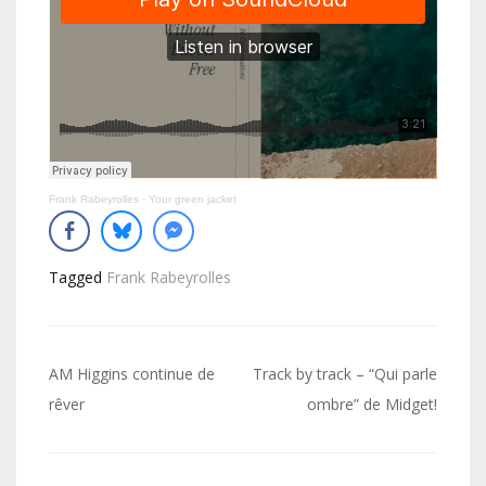
Frank Rabeyrolles
·
Your green jacket
Tagged
Frank Rabeyrolles
Navigation
AM Higgins continue de
Track by track – “Qui parle
de
rêver
ombre” de Midget!
l’article