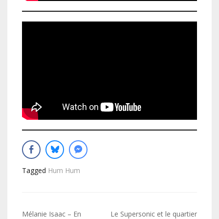
Tagged
Hum Hum
Navigation
Mélanie Isaac – En
Le Supersonic et le quartier