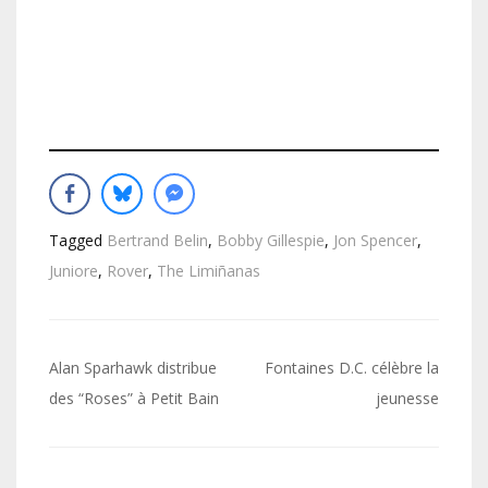
Tagged
Bertrand Belin
,
Bobby Gillespie
,
Jon Spencer
,
Juniore
,
Rover
,
The Limiñanas
Navigation
Alan Sparhawk distribue
Fontaines D.C. célèbre la
de
des “Roses” à Petit Bain
jeunesse
l’article