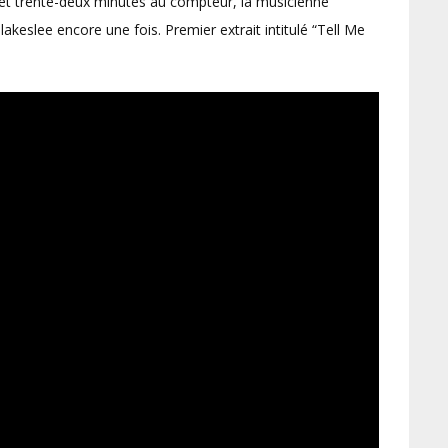
 et trente-deux minutes au compteur, la musicienne
keslee encore une fois. Premier extrait intitulé “Tell Me