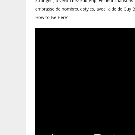
Stranger”, à venir chez Sub Pop. En neuf chansons
embrasse de nombreux styles, avec l’aide de Guy Bla
How to Be Here” :