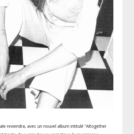
ale reviendra, avec un nouvel album intitulé “Altogether