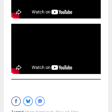
Tagged
Olivier Popincourt
,
The Last Time