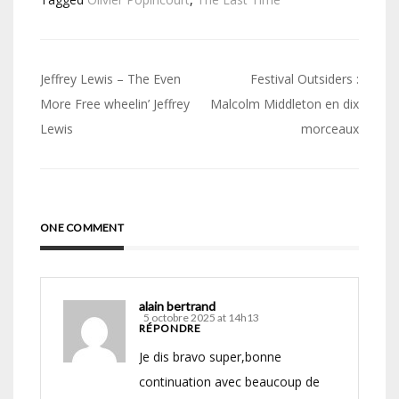
Navigation
Jeffrey Lewis – The Even
Festival Outsiders :
de
More Free wheelin’ Jeffrey
Malcolm Middleton en dix
Lewis
morceaux
l’article
ONE COMMENT
alain bertrand
5 octobre 2025 at 14h13
RÉPONDRE
Je dis bravo super,bonne
continuation avec beaucoup de