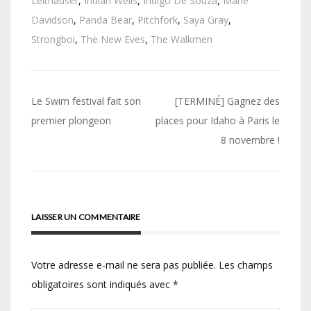
Leithauser
,
Indian Wells
,
Indigo De Souza
,
Marie
Davidson
,
Panda Bear
,
Pitchfork
,
Saya Gray
,
Strongboi
,
The New Eves
,
The Walkmen
Navigation
Le Swim festival fait son
[TERMINÉ] Gagnez des
de
premier plongeon
places pour Idaho à Paris le
8 novembre !
l’article
LAISSER UN COMMENTAIRE
Votre adresse e-mail ne sera pas publiée.
Les champs
obligatoires sont indiqués avec
*