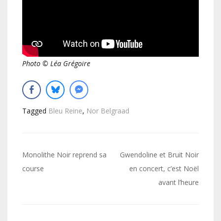
Photo © Léa Grégoire
Tagged
Bleu Reine
,
Nor Belgraad
Navigation
Monolithe Noir reprend sa
Gwendoline et Bruit Noir
de
course
en concert, c’est Noël
avant l’heure
l’article