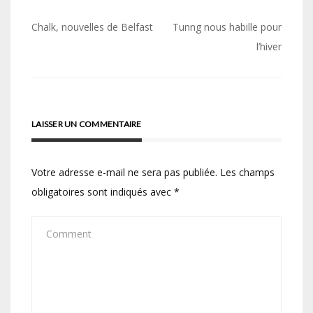
Navigation
Chalk, nouvelles de Belfast
Tunng nous habille pour
de
l’hiver
l’article
LAISSER UN COMMENTAIRE
Votre adresse e-mail ne sera pas publiée.
Les champs
obligatoires sont indiqués avec
*