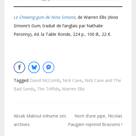
Le Chewing-gum de Nina Simone
,
de Warren Ellis (
Nina
Simone’s Gum,
traduit de l’anglais par Nathalie
Peronny), éd. la Table Ronde, 224 p., 100 ill., 22 €.
Tagged
David McComb
,
Nick Cave
,
Nick Cave and The
Bad Seeds
,
The Triffids
,
Warren Ellis
Navigation
Aksak Maboul exhume ses
Nom d’une pipe, Nicolas
de
archives
Paugam reprend Brassens !