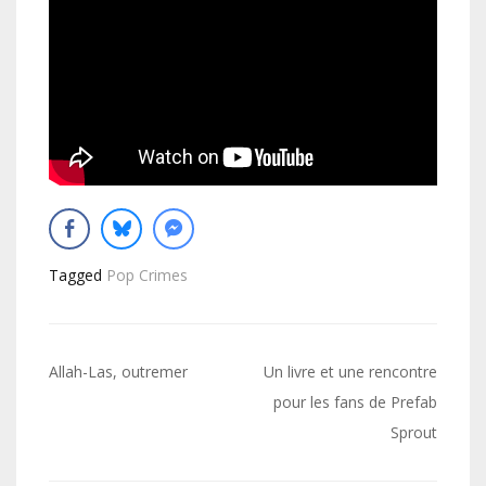
Tagged
Pop Crimes
Navigation
Allah-Las, outremer
Un livre et une rencontre
de
pour les fans de Prefab
Sprout
l’article