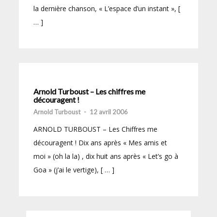
la dernière chanson, « L’espace d’un instant », [
… ]
Arnold Turboust – Les chiffres me
découragent !
Arnold Turboust
-
12 avril 2006
ARNOLD TURBOUST – Les Chiffres me
découragent ! Dix ans après « Mes amis et
moi » (oh la la) , dix huit ans après « Let’s go à
Goa » (j’ai le vertige), [ … ]