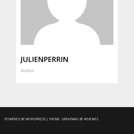
JULIENPERRIN
Author
POWERED BY WORDPRESS
|
THEME:
GREATMAG
BY ATHEMES.