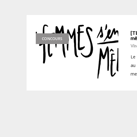
[T
mêl
CONCOURS
Vin
Le 
au 
met