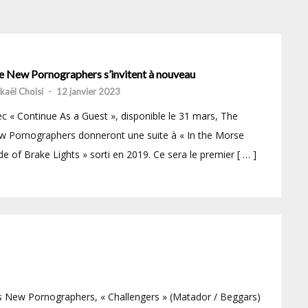
e New Pornographers s’invitent à nouveau
kaël Choisi
-
12 janvier 2023
c « Continue As a Guest », disponible le 31 mars, The
 Pornographers donneront une suite à « In the Morse
e of Brake Lights » sorti en 2019. Ce sera le premier [ … ]
w Pornographers, « Challengers » (Matador / Beggars)