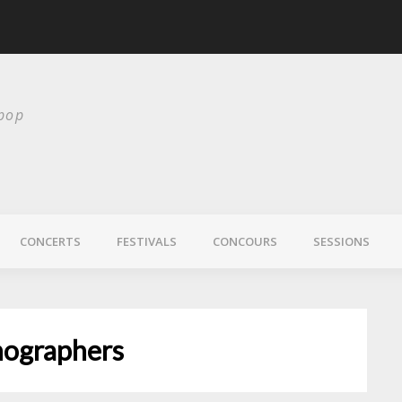
scurité
Laura Veirs bientôt
 pop
CONCERTS
FESTIVALS
CONCOURS
SESSIONS
ographers