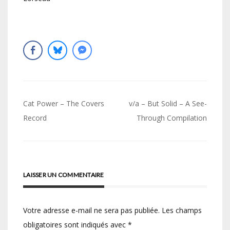
Navigation
Cat Power – The Covers
v/a – But Solid – A See-
de
Record
Through Compilation
l’article
LAISSER UN COMMENTAIRE
Votre adresse e-mail ne sera pas publiée.
Les champs
obligatoires sont indiqués avec
*