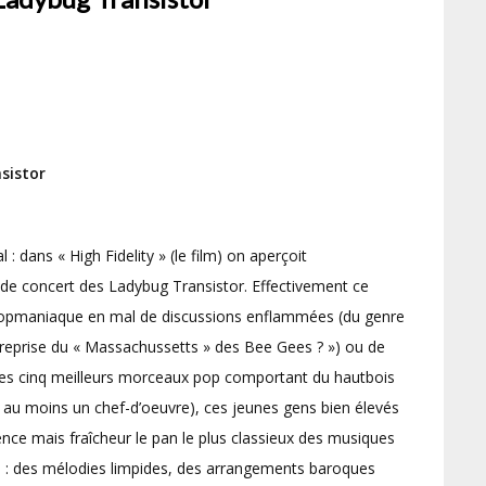
sistor
 : dans « High Fidelity » (le film) on aperçoit
de concert des Ladybug Transistor. Effectivement ce
popmaniaque en mal de discussions enflammées (du genre
 reprise du « Massachussetts » des Bee Gees ? ») ou de
 Les cinq meilleurs morceaux pop comportant du hautbois
t au moins un chef-d’oeuvre), ces jeunes gens bien élevés
ce mais fraîcheur le pan le plus classieux des musiques
res : des mélodies limpides, des arrangements baroques