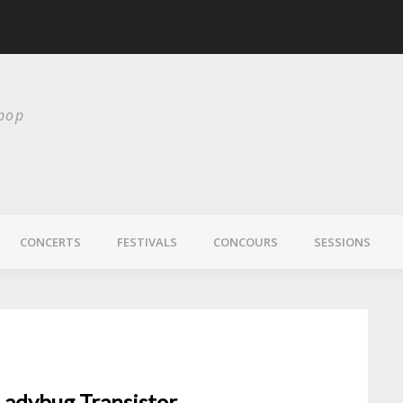
scurité
Laura Veirs bientôt
 pop
CONCERTS
FESTIVALS
CONCOURS
SESSIONS
Ladybug Transistor