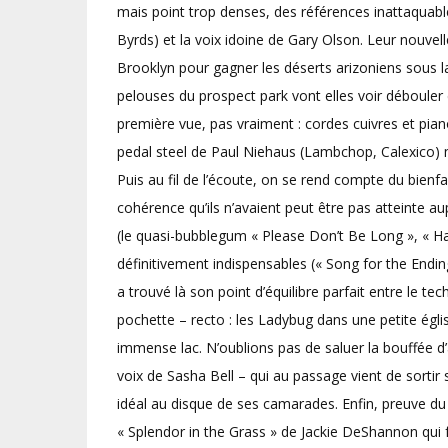
mais point trop denses, des références inattaqu
Byrds) et la voix idoine de Gary Olson. Leur nouvell
Brooklyn pour gagner les déserts arizoniens sous l
pelouses du prospect park vont elles voir déboule
première vue, pas vraiment : cordes cuivres et pian
pedal steel de Paul Niehaus (Lambchop, Calexico) me
Puis au fil de l’écoute, on se rend compte du bienf
cohérence qu’ils n’avaient peut être pas atteinte au
(le quasi-bubblegum « Please Don’t Be Long », « Ha
définitivement indispensables (« Song for the Ending
a trouvé là son point d’équilibre parfait entre le te
pochette – recto : les Ladybug dans une petite égli
immense lac. N’oublions pas de saluer la bouffée d’a
voix de Sasha Bell – qui au passage vient de sorti
idéal au disque de ses camarades. Enfin, preuve du
« Splendor in the Grass » de Jackie DeShannon qui