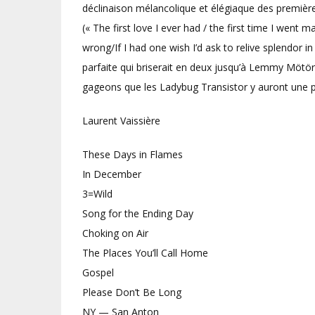
déclinaison mélancolique et élégiaque des première
(« The first love I ever had / the first time I went ma
wrong/If I had one wish I’d ask to relive splendor in
parfaite qui briserait en deux jusqu’à Lemmy Mötörhe
gageons que les Ladybug Transistor y auront une p
Laurent Vaissière
These Days in Flames
In December
3=Wild
Song for the Ending Day
Choking on Air
The Places You’ll Call Home
Gospel
Please Don’t Be Long
NY — San Anton