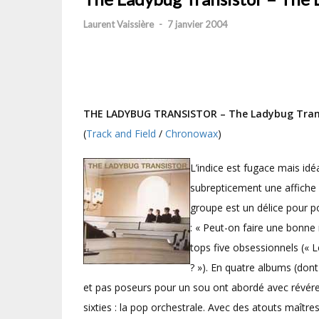
Laurent Vaissière
-
7 janvier 2004
THE LADYBUG TRANSISTOR – The Ladybug Tran
(
Track and Field
/
Chronowax
)
L’indice est fugace mais idéal
subrepticement une affiche 
groupe est un délice pour 
: « Peut-on faire une bonne
tops five obsessionnels («
? »). En quatre albums (don
et pas poseurs pour un sou ont abordé avec révéren
sixties : la pop orchestrale. Avec des atouts maît