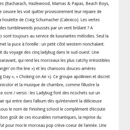
ables (Bacharach, Hazlewood, Mamas & Papas, Beach Boys,
e oeuvre les voit quitter provisoirement leur repaire de
a houlette de Craig Schumacher (Calexico). Les vertes
r des tumbleweeds poussés par un vent brûlant ? A
o sont toujours au service de luxuriantes mélodies. Seul la
t la puce à l’oreille : un petit côté western nonchalant.
ait du voyage des cinq ladybug dans le sud-ouest. Une
paravant, qui rend les morceaux les plus catchy irrésistibles
ngin’ on the line ») et les chansons douces-amères
 Day », « Choking on Air »). Ce groupe apollinien et discret
chnicolor et la musique de chambre, comme l’illustre la
se ocre / verso : les Ladybug font des ricochets sur un
ir qui entre dans l’album dès qu’intervient la délicieuse
r sous le nom de Finishing school le complément d’écoute
 bon goût de ces incurables romantiques, la reprise du
 fut pour moi le morceau pop crève-coeur de l’année. Une