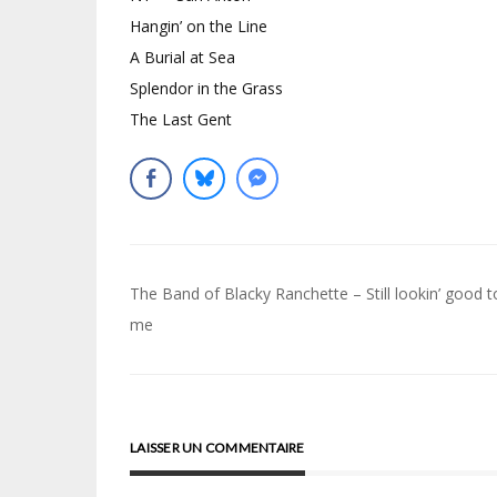
Hangin’ on the Line
A Burial at Sea
Splendor in the Grass
The Last Gent
Navigation
The Band of Blacky Ranchette – Still lookin’ good t
de
me
l’article
LAISSER UN COMMENTAIRE