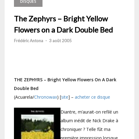
DISQUES
The Zephyrs – Bright Yellow
Flowers on a Dark Double Bed
Frédéric Antona
-
3 août 2005
THE ZEPHYRS – Bright Yellow Flowers On A Dark
Double Bed
(Acuarela/
Chronowax
) [
site
] –
acheter ce disque
Diantre, m’aurait-on refilé un
album inédit de Nick Drake à
chroniquer ? Telle fût ma
première impression lorsque