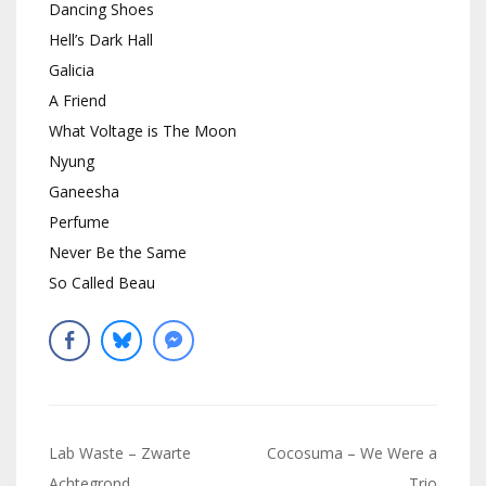
Dancing Shoes
Hell’s Dark Hall
Galicia
A Friend
What Voltage is The Moon
Nyung
Ganeesha
Perfume
Never Be the Same
So Called Beau
Navigation
Lab Waste – Zwarte
Cocosuma – We Were a
Achtegrond
Trio