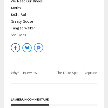
We Need Our Knees
Moths
Krülle Bol
Greasy Goose
Tangled Walker
She Does
Navigation
Why? – Interview
The Duke Spirit – Neptune
de
l’article
LAISSER UN COMMENTAIRE