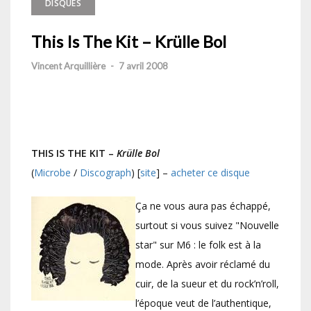
DISQUES
This Is The Kit – Krülle Bol
Vincent Arquillière
-
7 avril 2008
THIS IS THE KIT –
Krülle Bol
(
Microbe
/
Discograph
) [
site
] –
acheter ce disque
Ça ne vous aura pas échappé,
surtout si vous suivez "Nouvelle
star" sur M6 : le folk est à la
mode. Après avoir réclamé du
cuir, de la sueur et du rock’n’roll,
l’époque veut de l’authentique,