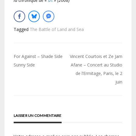
la chronique de «
s/t
» (2008)
Tagged
The Battle of Land and Sea
Navigation
For Against – Shade Side
Vincent Courtois et Ze Jam
de
Sunny Side
Afane – Concert au Studio
de l’Ermitage, Paris, le 2
l’article
juin
LAISSER UN COMMENTAIRE