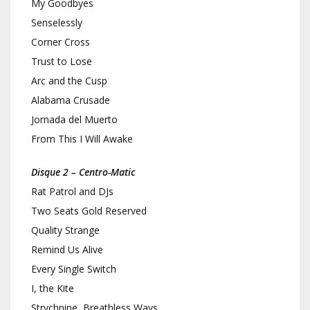
My Goodbyes
Senselessly
Corner Cross
Trust to Lose
Arc and the Cusp
Alabama Crusade
Jornada del Muerto
From This I Will Awake
Disque 2 – Centro-Matic
Rat Patrol and DJs
Two Seats Gold Reserved
Quality Strange
Remind Us Alive
Every Single Switch
I, the Kite
Strychnine, Breathless Ways