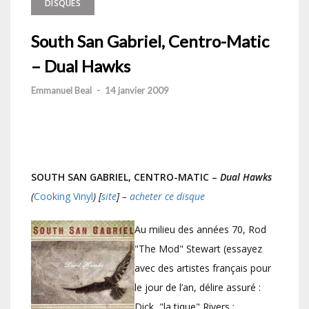
DISQUES
South San Gabriel, Centro-Matic
– Dual Hawks
Emmanuel Beal
-
14 janvier 2009
SOUTH SAN GABRIEL, CENTRO-MATIC –
Dual Hawks
(
Cooking Vinyl
) [
site
] –
acheter ce disque
Au milieu des années 70, Rod
"The Mod" Stewart (essayez
avec des artistes français pour
le jour de l’an, délire assuré :
Dick, "la tique" Rivers ;