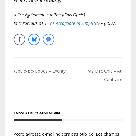
Photo :
Vincent Le Doeuff
A lire également, sur The pEneLOpe[s] :
la chronique de «
The Arrogance of Simplicity
» (2007)
Navigation
Would-Be-Goods – Eventyr
Pas Chic Chic – Au
de
Contraire
l’article
LAISSER UN COMMENTAIRE
Votre adresse e-mail ne sera pas publiée.
Les champs