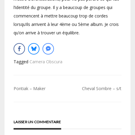
l’identité du groupe. Il y a beaucoup de groupes qui
commencent à mettre beaucoup trop de cordes
lorsqu’ils arrivent à leur 4ème ou 5ème album. Je crois
qu’on arrive à trouver un équilibre.
Tagged
Camera Obscura
Navigation
Pontiak – Maker
Cheval Sombre – s/t
de
l’article
LAISSER UN COMMENTAIRE