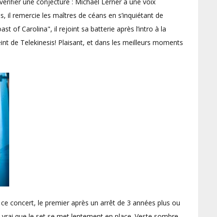
érifier une conjecture : Michael Lerner a une voix
is, il remercie les maîtres de céans en s’inquiétant de
ast of Carolina", il rejoint sa batterie après l’intro à la
teint de Telekinesis! Plaisant, et dans les meilleurs moments
r ce concert, le premier après un arrêt de 3 années plus ou
t vrai que le set se met lentement en place. Veste sombre