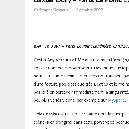
Christophe Despaux
-
15 octobre 2009
BAXTER DURY –
Paris, Le Point Éphémère, 8/10/20
C’est à
Any Version of Me
que revient la tâche (in
sous le nom de BimBamBoom. Devant un public peu f
nom, Guillaume Lépine, ici en version "tout seul a
d’une facture pop classique très Beatles et le moin
pas ici à en percevoir immédiatement la singularité
peu plus variés", donc, par exemple sur
MySpace
.
Telekinesis!
est un trio de Seattle dont la principal
scène. Rien d’original dans cette power-pop pêchu