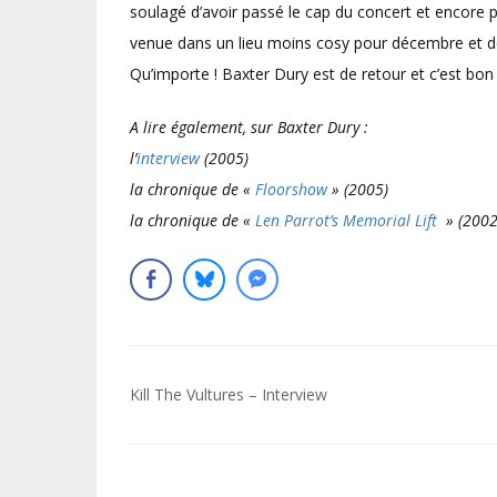
soulagé d’avoir passé le cap du concert et encore p
venue dans un lieu moins cosy pour décembre et dev
Qu’importe ! Baxter Dury est de retour et c’est bon 
A lire également, sur Baxter Dury :
l’
interview
(2005)
la chronique de «
Floorshow
» (2005)
la chronique de «
Len Parrot’s Memorial Lift
» (2002
Navigation
Kill The Vultures – Interview
de
l’article