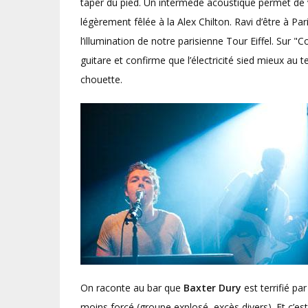
taper du pied. Un intermède acoustique permet de v
légèrement fêlée à la Alex Chilton. Ravi d’être à Par
l’illumination de notre parisienne Tour Eiffel. Sur "Co
guitare et confirme que l’électricité sied mieux au 
chouette.
On raconte au bar que
Baxter Dury
est terrifié pa
moins forcé (groupe explosé, excès divers). Et c’es