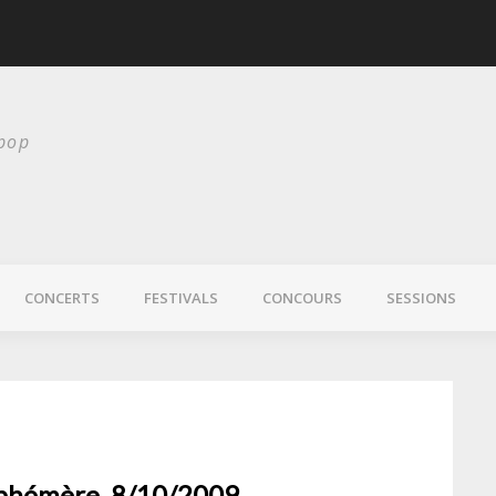
scurité
Laura Veirs bientôt
 pop
CONCERTS
FESTIVALS
CONCOURS
SESSIONS
 Éphémère, 8/10/2009