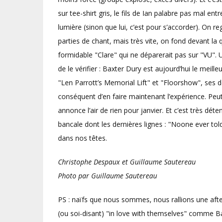
sur tee-shirt gris, le fils de Ian palabre pas mal
lumière (sinon que lui, c’est pour s’accorder). On re
parties de chant, mais très vite, on fond devant la
formidable "Clare" qui ne déparerait pas sur "VU".
de le vérifier : Baxter Dury est aujourd’hui le meil
"Len Parrott’s Memorial Lift" et "Floorshow", ses 
conséquent d’en faire maintenant l’expérience. Peut
annonce l’air de rien pour janvier. Et c’est très dét
bancale dont les dernières lignes : "Noone ever told
dans nos têtes.
Christophe Despaux et Guillaume Sautereau
Photo par Guillaume Sautereau
PS : naïfs que nous sommes, nous rallions une afte
(ou soi-disant) "in love with themselves" comme Bax