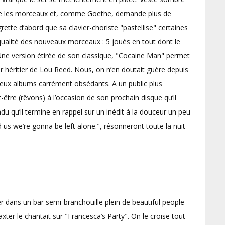
 entre les morceaux et, comme Goethe, demande plus de
grette d’abord que sa clavier-choriste "pastellise" certaines
 qualité des nouveaux morceaux : 5 joués en tout dont le
 Une version étirée de son classique, "Cocaine Man" permet
leur héritier de Lou Reed. Nous, on n’en doutait guère depuis
deux albums carrément obsédants. A un public plus
-être (rêvons) à l’occasion de son prochain disque qu’il
endu qu’il termine en rappel sur un inédit à la douceur un peu
 us we’re gonna be left alone.", résonneront toute la nuit
r dans un bar semi-branchouille plein de beautiful people
ter le chantait sur "Francesca’s Party". On le croise tout