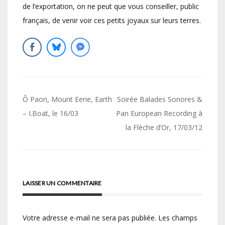
de l’exportation, on ne peut que vous conseiller, public
français, de venir voir ces petits joyaux sur leurs terres.
Navigation
Ô Paon, Mount Eerie, Earth
Soirée Balades Sonores &
de
– I.Boat, le 16/03
Pan European Recording à
la Flèche d’Or, 17/03/12
l’article
LAISSER UN COMMENTAIRE
Votre adresse e-mail ne sera pas publiée.
Les champs