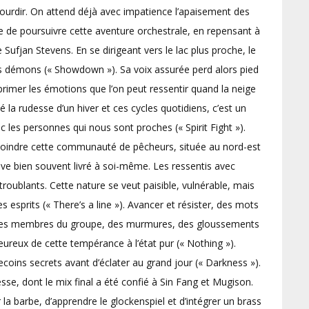
étourdir. On attend déjà avec impatience l’apaisement des
e de poursuivre cette aventure orchestrale, en repensant à
 Sufjan Stevens. En se dirigeant vers le lac plus proche, le
es démons (« Showdown »). Sa voix assurée perd alors pied
xprimer les émotions que l’on peut ressentir quand la neige
la rudesse d’un hiver et ces cycles quotidiens, c’est un
 les personnes qui nous sont proches (« Spirit Fight »).
 rejoindre cette communauté de pêcheurs, située au nord-est
ve bien souvent livré à soi-même. Les ressentis avec
, troublants. Cette nature se veut paisible, vulnérable, mais
esprits (« There’s a line »). Avancer et résister, des mots
re les membres du groupe, des murmures, des gloussements
heureux de cette tempérance à l’état pur (« Nothing »).
coins secrets avant d’éclater au grand jour (« Darkness »).
e, dont le mix final a été confié à Sin Fang et Mugison.
a barbe, d’apprendre le glockenspiel et d’intégrer un brass