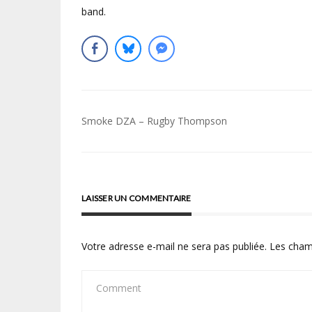
band.
Navigation
Smoke DZA – Rugby Thompson
de
l’article
LAISSER UN COMMENTAIRE
Votre adresse e-mail ne sera pas publiée.
Les cham