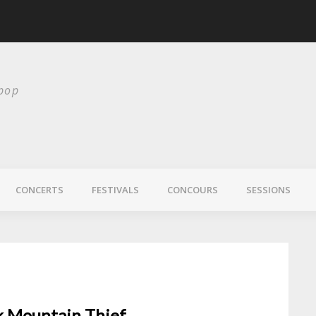
scurité
Laura Veirs bientôt
 pop
CONCERTS
FESTIVALS
CONCOURS
SESSIONS
k Mountain Thief