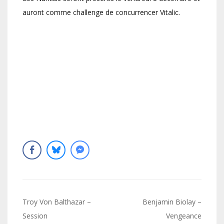
auront comme challenge de concurrencer Vitalic.
Navigation
Troy Von Balthazar –
Benjamin Biolay –
de
Session
Vengeance