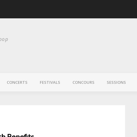
Chelsea Wolfe nous 
 pop
CONCERTS
FESTIVALS
CONCOURS
SESSIONS
h Benefits