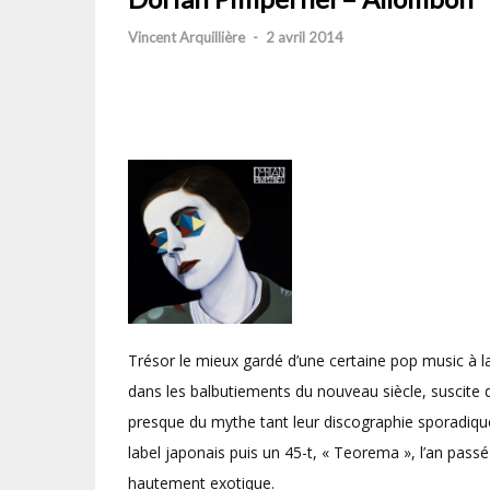
Vincent Arquillière
-
2 avril 2014
Trésor le mieux gardé d’une certaine pop music à la
dans les balbutiements du nouveau siècle, suscite da
presque du mythe tant leur discographie sporadique
label japonais puis un 45-t, « Teorema », l’an pass
hautement exotique.