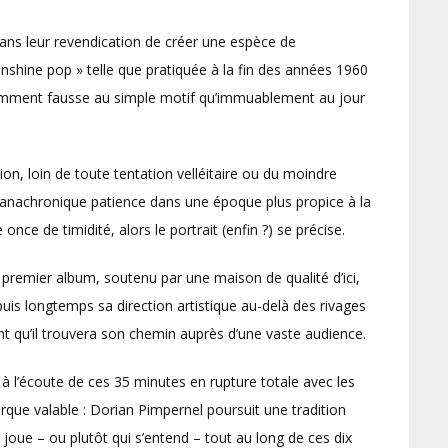
 dans leur revendication de créer une espèce de
nshine pop » telle que pratiquée à la fin des années 1960
idemment fausse au simple motif qu’immuablement au jour
on, loin de toute tentation velléitaire ou du moindre
e anachronique patience dans une époque plus propice à la
e once de timidité, alors le portrait (enfin ?) se précise.
e premier album, soutenu par une maison de qualité d’ici,
puis longtemps sa direction artistique au-delà des rivages
t qu’il trouvera son chemin auprès d’une vaste audience.
à l’écoute de ces 35 minutes en rupture totale avec les
arque valable : Dorian Pimpernel poursuit une tradition
e joue – ou plutôt qui s’entend – tout au long de ces dix