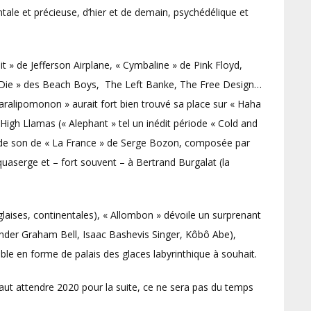
ntale et précieuse, d’hier et de demain, psychédélique et
t » de Jefferson Airplane, « Cymbaline » de Pink Floyd,
I Die » des Beach Boys, The Left Banke, The Free Design…
 Paralipomonon » aurait fort bien trouvé sa place sur « Haha
igh Llamas (« Alephant » tel un inédit période « Cold and
nde son de « La France » de Serge Bozon, composée par
uaserge et – fort souvent – à Bertrand Burgalat (la
laises, continentales), « Allombon » dévoile un surprenant
ander Graham Bell, Isaac Bashevis Singer, Kôbô Abe),
e en forme de palais des glaces labyrinthique à souhait.
 faut attendre 2020 pour la suite, ce ne sera pas du temps