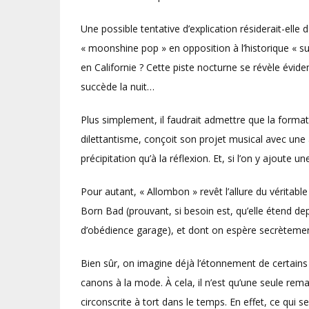
Une possible tentative d’explication résiderait-elle
« moonshine pop » en opposition à l’historique « su
en Californie ? Cette piste nocturne se révèle év
succède la nuit…
Plus simplement, il faudrait admettre que la formati
dilettantisme, conçoit son projet musical avec un
précipitation qu’à la réflexion. Et, si l’on y ajoute un
Pour autant, « Allombon » revêt l’allure du véritabl
Born Bad (prouvant, si besoin est, qu’elle étend de
d’obédience garage), et dont on espère secrètemen
Bien sûr, on imagine déjà l’étonnement de certains 
canons à la mode. À cela, il n’est qu’une seule rem
circonscrite à tort dans le temps. En effet, ce qui s