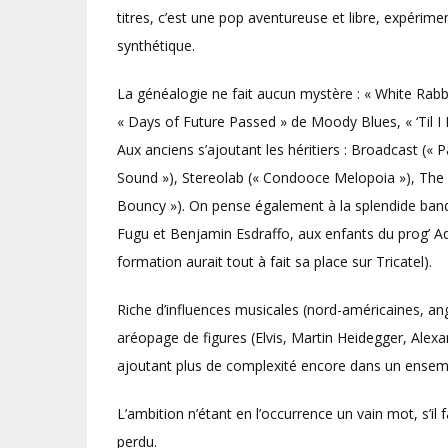
titres, c’est une pop aventureuse et libre, expérime
synthétique.
La généalogie ne fait aucun mystère : « White Rabbi
« Days of Future Passed » de Moody Blues, « ‘Til 
Aux anciens s’ajoutant les héritiers : Broadcast («
Sound »), Stereolab (« Condooce Melopoia »), The H
Bouncy »). On pense également à la splendide ba
Fugu et Benjamin Esdraffo, aux enfants du prog’ Aq
formation aurait tout à fait sa place sur Tricatel).
Riche d’influences musicales (nord-américaines, ang
aréopage de figures (Elvis, Martin Heidegger, Alex
ajoutant plus de complexité encore dans un ensembl
L’ambition n’étant en l’occurrence un vain mot, s’il
perdu.