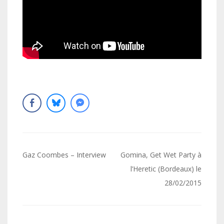
Navigation
Gaz Coombes – Interview
Gomina, Get Wet Party à
de
l’Heretic (Bordeaux) le
28/02/2015
l’article