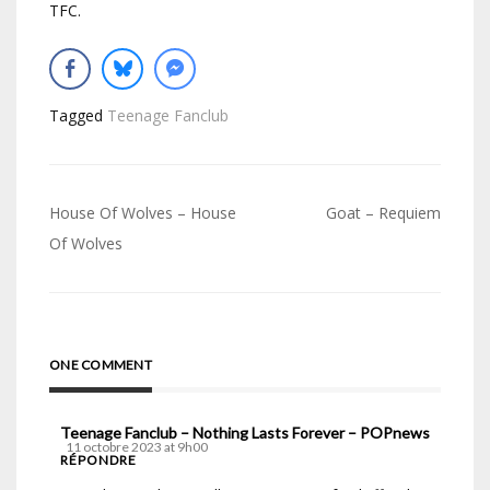
TFC.
Tagged
Teenage Fanclub
Navigation
House Of Wolves – House
Goat – Requiem
de
Of Wolves
l’article
ONE COMMENT
Teenage Fanclub – Nothing Lasts Forever – POPnews
11 octobre 2023 at 9h00
RÉPONDRE