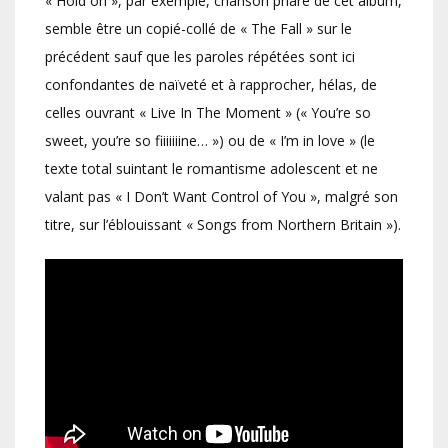
« Hold on », par exemple, chanson phare de cet album,
semble être un copié-collé de « The Fall » sur le
précédent sauf que les paroles répétées sont ici
confondantes de naïveté et à rapprocher, hélas, de
celles ouvrant « Live In The Moment » (« You’re so
sweet, you’re so fiiiiiiine… ») ou de « I’m in love » (le
texte total suintant le romantisme adolescent et ne
valant pas « I Don’t Want Control of You », malgré son
titre, sur l’éblouissant « Songs from Northern Britain »).