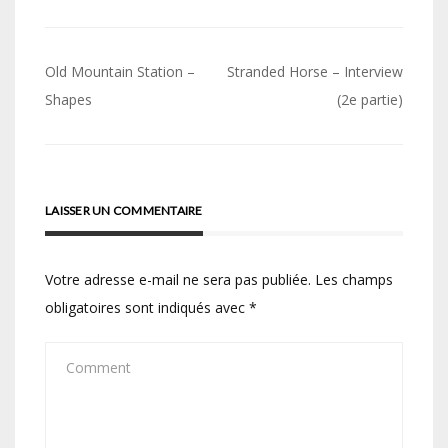
Navigation
Old Mountain Station –
Stranded Horse – Interview
de
Shapes
(2e partie)
l’article
LAISSER UN COMMENTAIRE
Votre adresse e-mail ne sera pas publiée.
Les champs
obligatoires sont indiqués avec
*