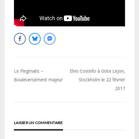
Navigation
Le Flegmatic –
Elvis Costello à Göta Lejon,
de
Bouleversement majeur
Stockholm le 22 février
2017
l’article
LAISSER UN COMMENTAIRE