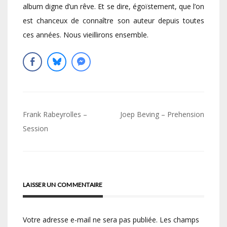
album digne d’un rêve. Et se dire, égoïstement, que l’on
est chanceux de connaître son auteur depuis toutes
ces années. Nous vieillirons ensemble.
Navigation
Frank Rabeyrolles –
Joep Beving – Prehension
de
Session
l’article
LAISSER UN COMMENTAIRE
Votre adresse e-mail ne sera pas publiée.
Les champs