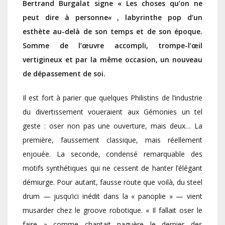
Bertrand Burgalat signe «
Les choses qu’on ne
peut dire à personne
«
, labyrinthe pop d’un
esthète au-delà de son temps et de son époque.
Somme de l’œuvre accompli, trompe-l’œil
vertigineux et par la même occasion, un nouveau
de dépassement de soi.
Il est fort à parier que quelques Philistins de l’industrie
du divertissement voueraient aux Gémonies un tel
geste : oser non pas une ouverture, mais deux… La
première, faussement classique, mais réellement
enjouée. La seconde, condensé remarquable des
motifs synthétiques qui ne cessent de hanter l’élégant
démiurge. Pour autant, fausse route que voilà, du steel
drum — jusqu’ici inédit dans la « panoplie » — vient
musarder chez le groove robotique. « Il fallait oser le
faire » comme chantait naguère le dernier des