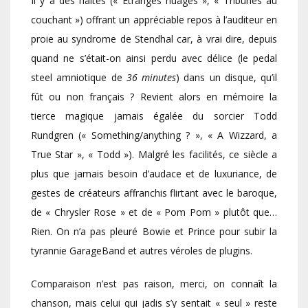
Il y a des haltes (« Étranges nuages », « Tribunes au
couchant ») offrant un appréciable repos à l’auditeur en
proie au syndrome de Stendhal car, à vrai dire, depuis
quand ne s’était-on ainsi perdu avec délice (le pedal
steel amniotique de
36 minutes
) dans un disque, qu’il
fût ou non français ? Revient alors en mémoire la
tierce magique jamais égalée du sorcier Todd
Rundgren (« Something/anything ? », « A Wizzard, a
True Star », « Todd »). Malgré les facilités, ce siècle a
plus que jamais besoin d’audace et de luxuriance, de
gestes de créateurs affranchis flirtant avec le baroque,
de « Chrysler Rose » et de « Pom Pom » plutôt que…
Rien. On n’a pas pleuré Bowie et Prince pour subir la
tyrannie GarageBand et autres véroles de plugins.
Comparaison n’est pas raison, merci, on connaît la
chanson, mais celui qui jadis s’y sentait « seul » reste