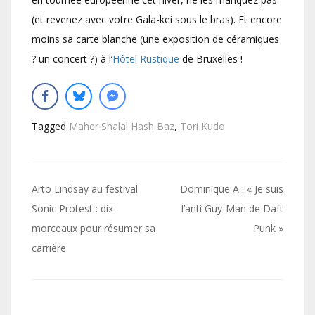
(et revenez avec votre Gala-kei sous le bras). Et encore
moins sa carte blanche (une exposition de céramiques
? un concert ?) à l’
Hôtel Rustique
de Bruxelles !
Tagged
Maher Shalal Hash Baz
,
Tori Kudo
Navigation
Arto Lindsay au festival
Dominique A : « Je suis
de
Sonic Protest : dix
l’anti Guy-Man de Daft
morceaux pour résumer sa
Punk »
l’article
carrière