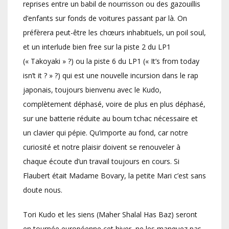
reprises entre un babil de nourrisson ou des gazouillis
d’enfants sur fonds de voitures passant par là. On
préfèrera peut-être les chœurs inhabituels, un poil soul,
et un interlude bien free sur la piste 2 du LP1
(« Takoyaki » ?) ou la piste 6 du LP1 (« It’s from today
isn’t it ? » ?) qui est une nouvelle incursion dans le rap
japonais, toujours bienvenu avec le Kudo,
complètement déphasé, voire de plus en plus déphasé,
sur une batterie réduite au boum tchac nécessaire et
un clavier qui pépie. Qu’importe au fond, car notre
curiosité et notre plaisir doivent se renouveler à
chaque écoute d’un travail toujours en cours. Si
Flaubert était Madame Bovary, la petite Mari c’est sans
doute nous.
Tori Kudo et les siens (Maher Shalal Has Baz) seront
en tournée européenne cet hiver, ne les manquez pas