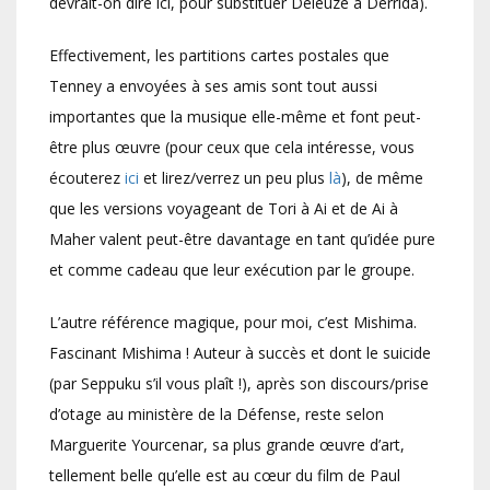
devrait-on dire ici, pour substituer Deleuze à Derrida).
Effectivement, les partitions cartes postales que
Tenney a envoyées à ses amis sont tout aussi
importantes que la musique elle-même et font peut-
être plus œuvre (pour ceux que cela intéresse, vous
écouterez
ici
et lirez/verrez un peu plus
là
), de même
que les versions voyageant de Tori à Ai et de Ai à
Maher valent peut-être davantage en tant qu’idée pure
et comme cadeau que leur exécution par le groupe.
L’autre référence magique, pour moi, c’est Mishima.
Fascinant Mishima ! Auteur à succès et dont le suicide
(par Seppuku s’il vous plaît !), après son discours/prise
d’otage au ministère de la Défense, reste selon
Marguerite Yourcenar, sa plus grande œuvre d’art,
tellement belle qu’elle est au cœur du film de Paul