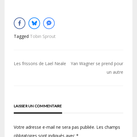
Tagged
Tobin Sprout
Navigation
Les frissons de Lael Neale
Yan Wagner se prend pour
de
un autre
l’article
LAISSER UN COMMENTAIRE
Votre adresse e-mail ne sera pas publiée.
Les champs
obligatoires sont indiqués avec
*