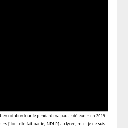
ient en rotation lourde pendant ma pause déjeuner en 2019-
s [dont elle fait partie, NDLR] au lycée, mais je ne suis