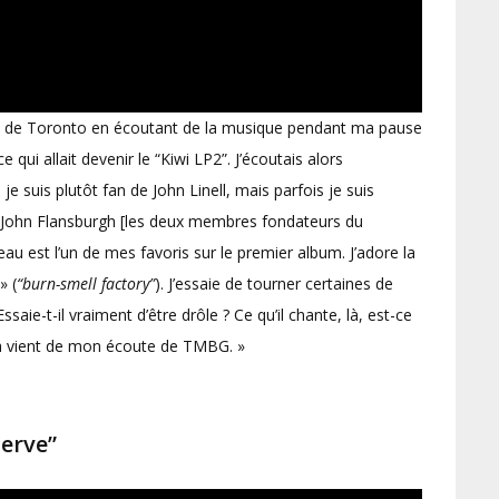
re de Toronto en écoutant de la musique pendant ma pause
e qui allait devenir le “Kiwi LP2”. J’écoutais alors
suis plutôt fan de John Linell, mais parfois je suis
John Flansburgh [les deux membres fondateurs du
u est l’un de mes favoris sur le premier album. J’adore la
» (
“burn-smell factory”
). J’essaie de tourner certaines de
saie-t-il vraiment d’être drôle ? Ce qu’il chante, là, est-ce
 ça vient de mon écoute de TMBG. »
Nerve”