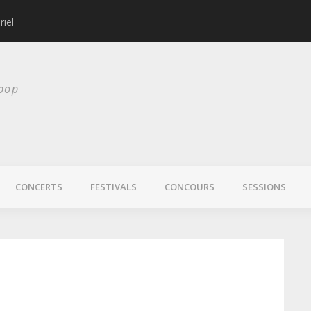
riel
Les Allah-Las revie
 pop
CONCERTS
FESTIVALS
CONCOURS
SESSIONS