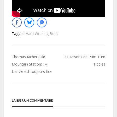
Tagged
Hard Working Boss
Navigation
Thomas Richet (Old
Les saisons de Rum Tum
de
Mountain Station) : «
Tiddles
L’envie est toujours là »
l’article
LAISSER UN COMMENTAIRE